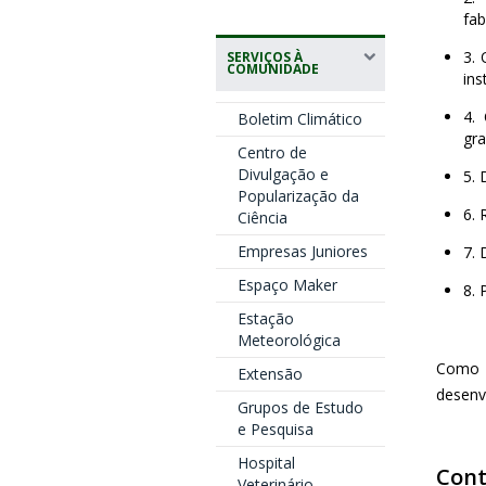
fa
3. 
SERVIÇOS À
COMUNIDADE
ins
4.
Boletim Climático
gra
Centro de
Divulgação e
5. 
Popularização da
6. 
Ciência
Empresas Juniores
7. 
Espaço Maker
8. 
Estação
Meteorológica
Como 
Extensão
desenv
Grupos de Estudo
e Pesquisa
Hospital
Cont
Veterinário