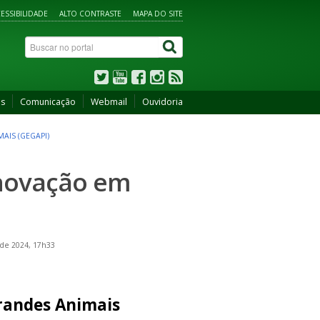
ESSIBILIDADE
ALTO CONTRASTE
MAPA DO SITE
os
Comunicação
Webmail
Ouvidoria
AIS (GEGAPI)
Inovação em
 de 2024, 17h33
randes Animais