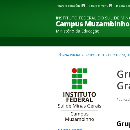
Ir para o conteúdo
1
Ir para o menu
2
Ir para a
INSTITUTO FEDERAL DO SUL DE MINA
Campus Muzambinho
Ministério da Educação
PÁGINA INICIAL
>
GRUPOS DE ESTUDO E PESQUI
Gr
Gr
Publicad
Gru