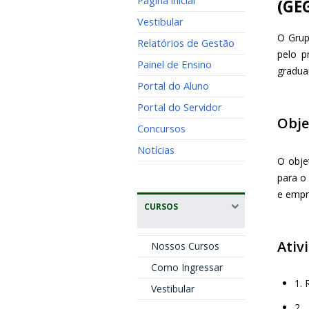
Página inicial
(GE
Vestibular
O Grup
Relatórios de Gestão
pelo p
Painel de Ensino
gradua
Portal do Aluno
Portal do Servidor
Obje
Concursos
Notícias
O obje
para o
e empr
CURSOS
Ativ
Nossos Cursos
Como Ingressar
1. 
Vestibular
2.