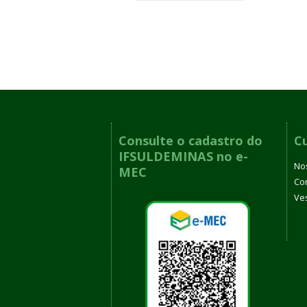
Consulte o cadastro do
C
IFSULDEMINAS no e-
No
MEC
Co
Ves