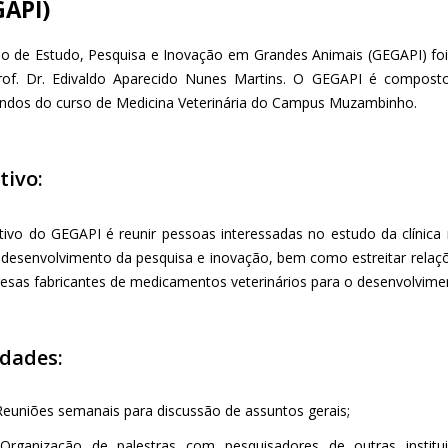
GAPI)
o de Estudo, Pesquisa e Inovação em Grandes Animais (GEGAPI) foi
rof. Dr. Edivaldo Aparecido Nunes Martins. O GEGAPI é compost
ndos do curso de Medicina Veterinária do Campus Muzambinho.
tivo:
tivo do GEGAPI é reunir pessoas interessadas no estudo da clínica 
 desenvolvimento da pesquisa e inovação, bem como estreitar relaçõ
esas fabricantes de medicamentos veterinários para o desenvolvime
idades:
Reuniões semanais para discussão de assuntos gerais;
 Organização de palestras com pesquisadores de outras instit