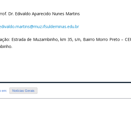
Prof. Dr. Edivaldo Aparecido Nunes Martins
edivaldo.martins@muz.ifsuldeminas.edu.br
zação: Estrada de Muzambinho, km 35, s/n, Bairro Morro Preto – 
binho.
do em:
Notícias Gerais