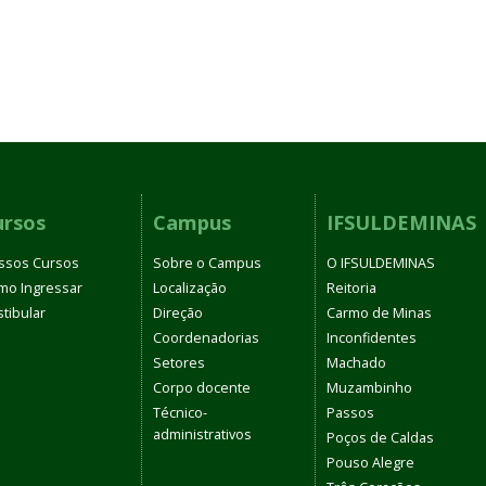
ursos
Campus
IFSULDEMINAS
ssos Cursos
Sobre o Campus
O IFSULDEMINAS
mo Ingressar
Localização
Reitoria
tibular
Direção
Carmo de Minas
Coordenadorias
Inconfidentes
Setores
Machado
Corpo docente
Muzambinho
Técnico-
Passos
administrativos
Poços de Caldas
Pouso Alegre