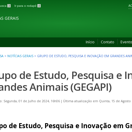
AC
 busca
3
Ir para o rodapé
4
S GERAIS
Início
Contato
Event
SA
>
NOTÍCIAS GERAIS
>
GRUPO DE ESTUDO, PESQUISA E INOVAÇÃO EM GRANDES ANIM
upo de Estudo, Pesquisa e 
andes Animais (GEGAPI)
o: Segunda, 01 de Julho de 2024, 16h06
|
Última atualização em Quinta, 15 de Agosto
po de Estudo, Pesquisa e Inovação em G