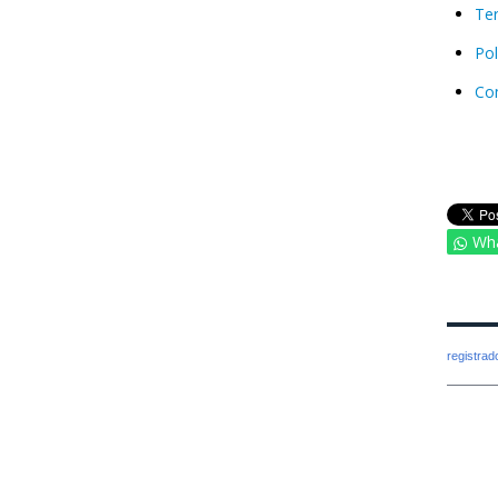
Ter
Pol
Co
Wh
registra