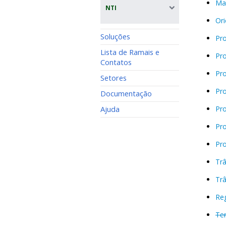
Man
NTI
Ori
Soluções
Pr
Lista de Ramais e
Pro
Contatos
Pro
Setores
Pro
Documentação
Ajuda
Pro
Pr
Pr
Trâ
Trâ
Re
Ter