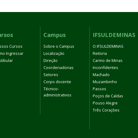
ursos
Campus
IFSULDEMINAS
ssos Cursos
Sobre o Campus
O IFSULDEMINAS
mo Ingressar
Localização
Reitoria
tibular
Direção
Carmo de Minas
Coordenadorias
Inconfidentes
Setores
Machado
Corpo docente
Muzambinho
Técnico-
Passos
administrativos
Poços de Caldas
Pouso Alegre
Três Corações