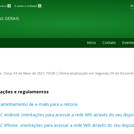
AC
 busca
3
Ir para o rodapé
4
S GERAIS
Início
Contato
Event
o: Terça, 04 de Maio de 2021, 15h39
|
Última atualização em Segunda, 09 de Dezembr
tações e regulamentos
aminhamento de e-mails para a reitoria
 Android: orientações para acessar a rede Wifi através do seu dispos
 iPhone: orientações para acessar a rede Wifi através do seu disposi