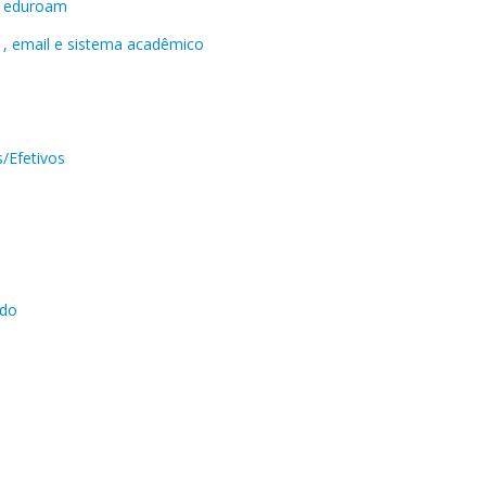
a eduroam
 , email e sistema acadêmico
/Efetivos
ado