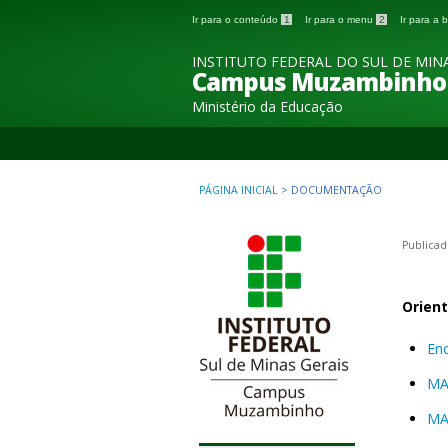
Ir para o conteúdo
1
Ir para o menu
2
Ir para a
INSTITUTO FEDERAL DO SUL DE MINA
Campus Muzambinho
Ministério da Educação
PÁGINA INICIAL
>
DOCUMENTAÇÃO
Publicad
Orien
Enc
MAC
MAC