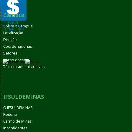
Campus
PAINEL
Sobre o Campus
ORÇAMENTÁRIO
- FINANCEIRO
Localização
Direção
Coordenadorias
Setores
Corpo docente
Técnico-administrativos
IFSULDEMINAS
O IFSULDEMINAS
Reitoria
Carmo de Minas
Inconfidentes