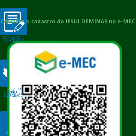
Consulte o cadastro do IFSULDEMINAS no e-MEC
LICITAÇÕES E
CONTRATOS
PROJETO
CURRÍCULO
INTEGRADO