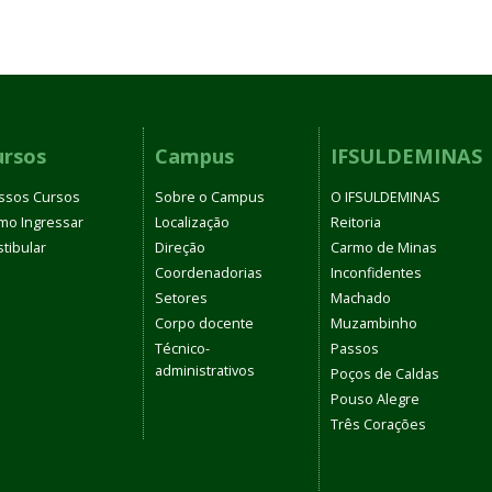
ursos
Campus
IFSULDEMINAS
ssos Cursos
Sobre o Campus
O IFSULDEMINAS
mo Ingressar
Localização
Reitoria
tibular
Direção
Carmo de Minas
Coordenadorias
Inconfidentes
Setores
Machado
Corpo docente
Muzambinho
Técnico-
Passos
administrativos
Poços de Caldas
Pouso Alegre
Três Corações