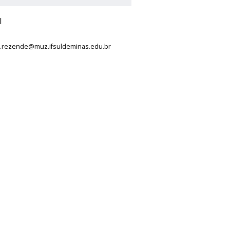
l
o.rezende@muz.ifsuldeminas.edu.br