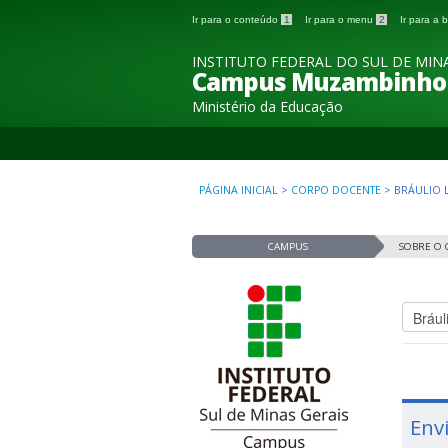
Ir para o conteúdo
1
Ir para o menu
2
Ir para a
INSTITUTO FEDERAL DO SUL DE MINA
Campus Muzambinho
Ministério da Educação
PÁGINA INICIAL
>
CORPO DOCENTE
>
BRÁULIO 
CAMPUS
SOBRE O
Env