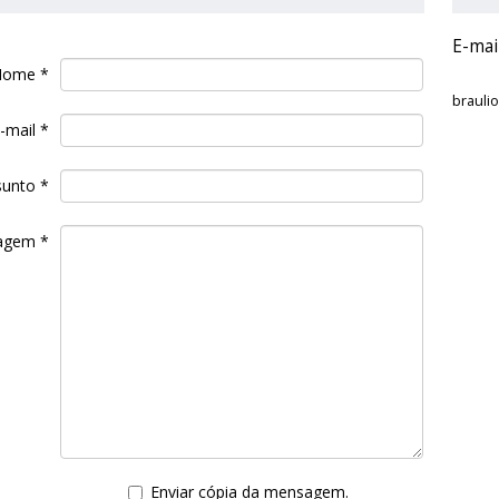
E-mai
Nome
*
brauli
-mail
*
sunto
*
agem
*
Enviar cópia da mensagem.