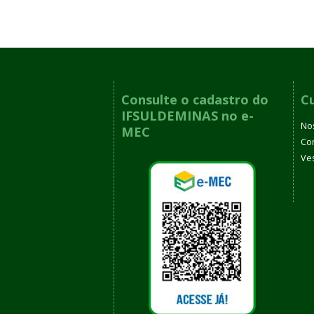
Consulte o cadastro do
C
IFSULDEMINAS no e-
No
MEC
Co
Ves