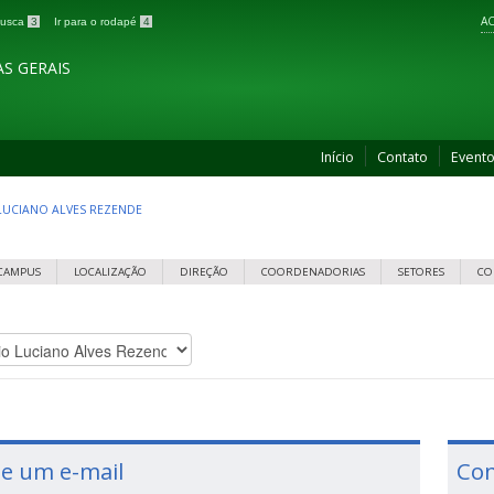
AC
 busca
3
Ir para o rodapé
4
S GERAIS
Início
Contato
Event
LUCIANO ALVES REZENDE
 CAMPUS
LOCALIZAÇÃO
DIREÇÃO
COORDENADORIAS
SETORES
CO
ie um e-mail
Con