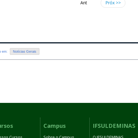
Ant
Próx >>
do em:
Notícias Gerais
ursos
Campus
IFSULDEMINAS
ssos Cursos
Sobre o Campus
O IFSULDEMINAS