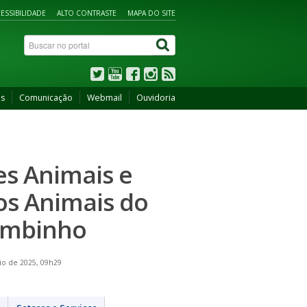
ESSIBILIDADE
ALTO CONTRASTE
MAPA DO SITE
os
Comunicação
Webmail
Ouvidoria
es Animais e
os Animais do
ambinho
io de 2025, 09h29