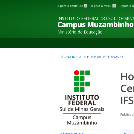
Ir para o conteúdo
1
Ir para o menu
2
Ir para a
INSTITUTO FEDERAL DO SUL DE MINA
Campus Muzambinho
Ministério da Educação
PÁGINA INICIAL
>
HOSPITAL VETERINÁRIO
Ho
Ce
IF
Publicad