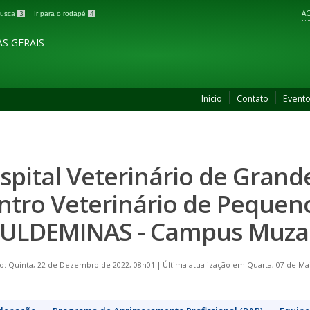
AC
 busca
3
Ir para o rodapé
4
S GERAIS
Início
Contato
Event
spital Veterinário de Grand
ntro Veterinário de Pequen
SULDEMINAS - Campus Muz
o: Quinta, 22 de Dezembro de 2022, 08h01
|
Última atualização em Quarta, 07 de Ma