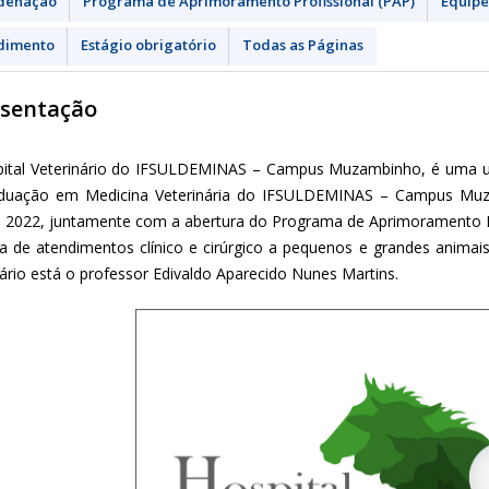
denação
Programa de Aprimoramento Profissional (PAP)
Equipe
dimento
Estágio obrigatório
Todas as Páginas
sentação
ital Veterinário do IFSULDEMINAS – Campus Muzambinho, é uma uni
duação em Medicina Veterinária do IFSULDEMINAS – Campus Muza
de 2022, juntamente com a abertura do Programa de Aprimoramento P
ta de atendimentos clínico e cirúrgico a pequenos e grandes animai
nário está o professor Edivaldo Aparecido Nunes Martins.