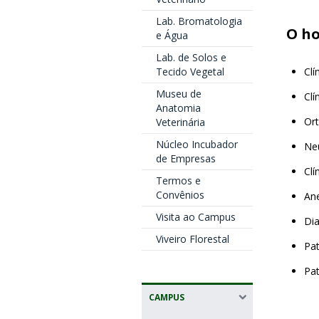
Lab. Bromatologia
O ho
e Água
Lab. de Solos e
Clí
Tecido Vegetal
Museu de
Clí
Anatomia
Or
Veterinária
Núcleo Incubador
Ne
de Empresas
Clí
Termos e
Convênios
Ane
Visita ao Campus
Di
Viveiro Florestal
Pat
Pat
CAMPUS