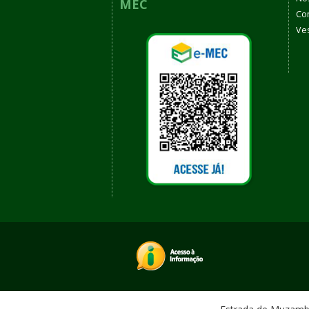
MEC
Co
Ves