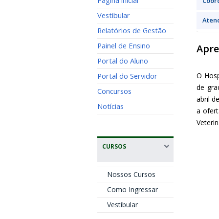
Página inicial
Coor
Vestibular
Aten
Relatórios de Gestão
Painel de Ensino
Apre
Portal do Aluno
Portal do Servidor
O Hosp
de gra
Concursos
abril 
Notícias
a ofer
Veteri
CURSOS
Nossos Cursos
Como Ingressar
Vestibular