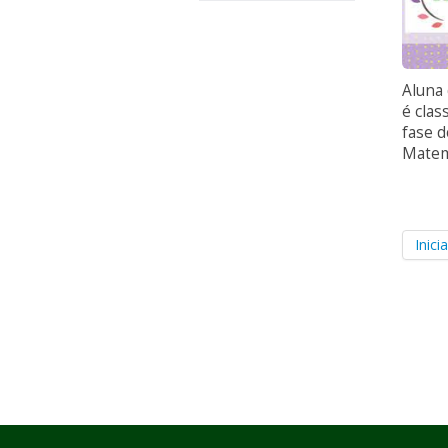
Aluna 
é clas
fase 
Matem
Inicia