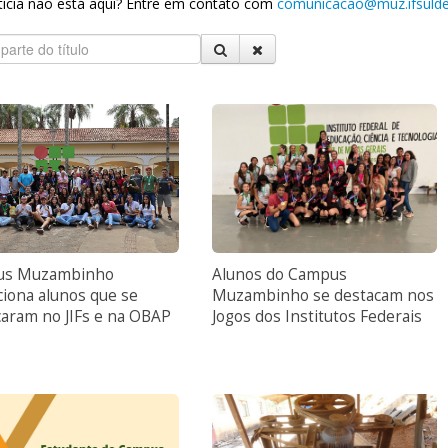
tícia não está aqui? Entre em contato com
comunicacao@muz.
ifsuld
us Muzambinho
Alunos do Campus
iona alunos que se
Muzambinho se destacam nos
caram no JIFs e na OBAP
Jogos dos Institutos Federais