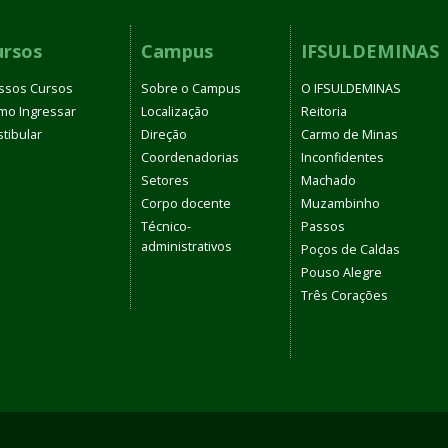
ursos
Campus
IFSULDEMINAS
ssos Cursos
Sobre o Campus
O IFSULDEMINAS
mo Ingressar
Localização
Reitoria
tibular
Direção
Carmo de Minas
Coordenadorias
Inconfidentes
Setores
Machado
Corpo docente
Muzambinho
Técnico-
Passos
administrativos
Poços de Caldas
Pouso Alegre
Três Corações