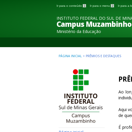
Ir para o conteúdo
1
Ir para o menu
2
Ir para a
INSTITUTO FEDERAL DO SUL DE MINA
Campus Muzambinho
Ministério da Educação
PÁGINA INICIAL
>
PRÊMIOS E DESTAQUES
PRÊ
Ao lon
individ
Aqui v
de que
É prof