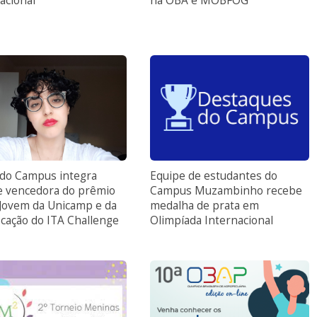
acional
na OBA e MOBFOG
 do Campus integra
Equipe de estudantes do
e vencedora do prêmio
Campus Muzambinho recebe
 Jovem da Unicamp e da
medalha de prata em
ocação do ITA Challenge
Olimpíada Internacional