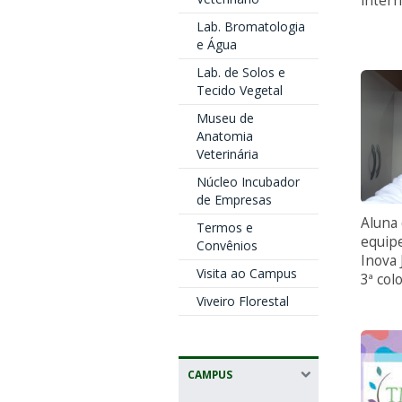
intern
Lab. Bromatologia
e Água
Lab. de Solos e
Tecido Vegetal
Museu de
Anatomia
Veterinária
Núcleo Incubador
de Empresas
Aluna
Termos e
equip
Convênios
Inova
Visita ao Campus
3ª col
Viveiro Florestal
CAMPUS