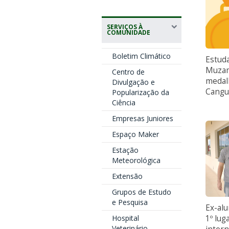
SERVIÇOS À
COMUNIDADE
Boletim Climático
Estud
Muzam
Centro de
medal
Divulgação e
Cangu
Popularização da
Ciência
Empresas Juniores
Espaço Maker
Estação
Meteorológica
Extensão
Grupos de Estudo
e Pesquisa
Ex-al
1º lug
Hospital
Veterinário