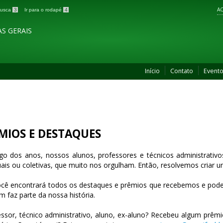
AC
 busca
3
Ir para o rodapé
4
S GERAIS
Início
Contato
Event
MIOS E DESTAQUES
go dos anos, nossos alunos, professores e técnicos administrativo
uais ou coletivas, que muito nos orgulham. Então, resolvemos criar um
ocê encontrará todos os destaques e prêmios que recebemos e pod
m faz parte da nossa história.
essor, técnico administrativo, aluno, ex-aluno? Recebeu algum prê