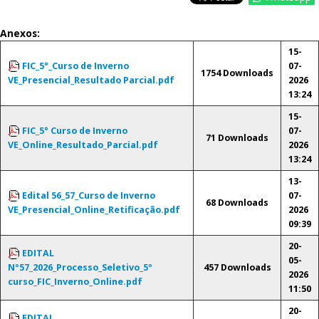
Anexos:
15-
FIC_5°_Curso de Inverno
07-
1754 Downloads
VE_Presencial_Resultado Parcial.pdf
2026
13:24
15-
FIC_5° Curso de Inverno
07-
71 Downloads
VE_Online_Resultado_Parcial.pdf
2026
13:24
13-
Edital 56_57_Curso de Inverno
07-
68 Downloads
VE_Presencial_Online_Retificação.pdf
2026
09:39
20-
EDITAL
05-
Nº57_2026_Processo_Seletivo_5º
457 Downloads
2026
curso_FIC_Inverno_Online.pdf
11:50
20-
EDITAL