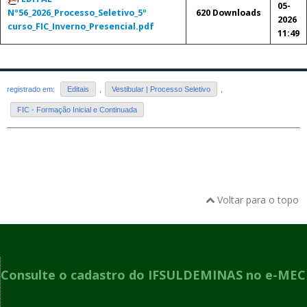
05-
Nº56_2026_Processo_Seletivo_5º
620 Downloads
2026
curso_FIC_Inverno_Presencial.pdf
11:49
registrado em:
Editais
,
Vestibular | Processo Seletivo
,
FIC - Formação Inicial e Continuada
Voltar para o topo
Consulte o cadastro do IFSULDEMINAS no e-MEC