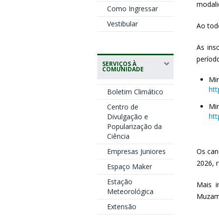
modali
Como Ingressar
Vestibular
Ao todo
As ins
períod
SERVIÇOS À
COMUNIDADE
Mi
htt
Boletim Climático
M
Centro de
htt
Divulgação e
Popularização da
Ciência
Empresas Juniores
Os can
2026, r
Espaço Maker
Estação
Mais i
Meteorológica
Muzam
Extensão