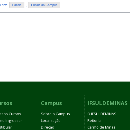
do em:
Editais
,
Editais do Campus
ursos
Campus
IFSULDEMINAS
ssos Cursos
Sobre o Campus
O IFSULDEMINAS
mo Ingressar
Localização
Reitoria
tibular
Direção
Carmo de Minas