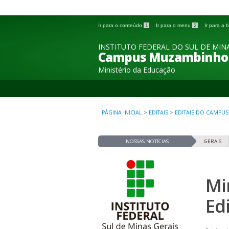
Ir para o conteúdo
1
Ir para o menu
2
Ir para a
INSTITUTO FEDERAL DO SUL DE MINA
Campus Muzambinho
Ministério da Educação
PÁGINA INICIAL
>
EDITAIS
>
EDITAIS DO CAMPUS
NOSSAS NOTÍCIAS
GERAIS
Mi
Ed