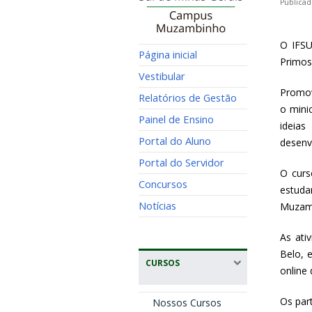
Publicad
O IFSU
Página inicial
Primos
Vestibular
Promov
Relatórios de Gestão
o mini
Painel de Ensino
ideia
Portal do Aluno
desenv
Portal do Servidor
O curs
Concursos
estuda
Notícias
Muzam
As ati
Belo, 
CURSOS
online
Os par
Nossos Cursos