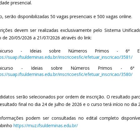
dade presencial.
, serão disponibilizadas 50 vagas presenciais e 500 vagas online.
crições devem ser realizadas exclusivamente pelo Sistema Unificad
o de 20/05/2026 a 21/07/2026 através do link:
nicurso - Ideias sobre Números Primos - 6ª E
ps://suap.ifsuldeminas.edu.br/inscricoesfic/efetuar_inscricao/3581/
inicurso - Ideias sobre Números Primos - 6ª
ps://suap.ifsuldeminas.edu.br/inscricoesfic/efetuar_inscricao/3580/
didatos serão selecionados por ordem de inscrição. O resultado parci
esultado final no dia 24 de julho de 2026 e o curso terá início no dia 
nformações podem ser consultadas no edital completo disponí
binho
https://muz.ifsuldeminas.edu.br/