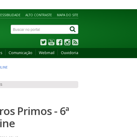
ESSIBILIDADE
ALTO CONTRASTE
MAPA DO SITE
os
Comunicação
Webmail
Ouvidoria
NLINE
ES
os Primos - 6ª
line