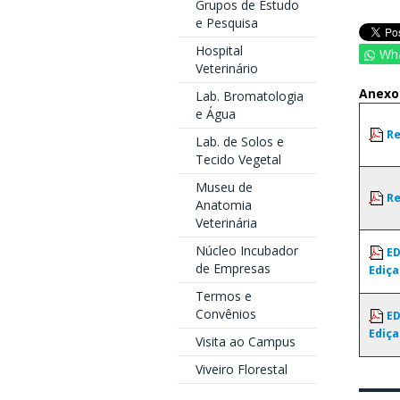
Grupos de Estudo
e Pesquisa
Hospital
Wh
Veterinário
Anexo
Lab. Bromatologia
e Água
Re
Lab. de Solos e
Tecido Vegetal
Museu de
Re
Anatomia
Veterinária
Núcleo Incubador
ED
de Empresas
Ediça
Termos e
Convênios
ED
Ediça
Visita ao Campus
Viveiro Florestal