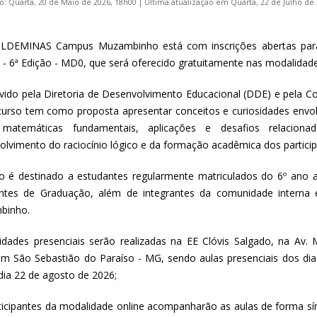
o: Quarta, 20 de Maio de 2026, 18h00
|
Última atualização em Quarta, 22 de Julho de
LDEMINAS Campus Muzambinho está com inscrições abertas para
 - 6ª Edição - MD0, que será oferecido gratuitamente nas modalidades
ido pela Diretoria de Desenvolvimento Educacional (DDE) e pela Co
curso tem como proposta apresentar conceitos e curiosidades env
s matemáticas fundamentais, aplicações e desafios relacion
olvimento do raciocínio lógico e da formação acadêmica dos particip
o é destinado a estudantes regularmente matriculados do 6º ano
ntes de Graduação, além de integrantes da comunidade intern
binho.
vidades presenciais serão realizadas na EE Clóvis Salgado, na Av.
em São Sebastião do Paraíso - MG, sendo aulas presenciais dos dia
 dia 22 de agosto de 2026;
ticipantes da modalidade online acompanharão as aulas de forma sí