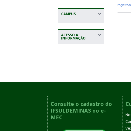
registra
CAMPUS
ACESSO À
INFORMAÇÃO
Consulte o cadastro do
C
IFSULDEMINAS no e-
No
MEC
Co
Ves