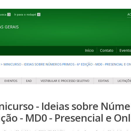
AC
 busca
3
Ir para o rodapé
4
S GERAIS
Início
Contato
Event
>
MINICURSO - IDEIAS SOBRE NÚMEROS PRIMOS - 6ª EDIÇÃO - MD0 - PRESENCIAL E O
EVENTOS
EAD
VESTIBULAR E PROCESSO SELETIVO
EDITAIS
LICITAÇÕ
nicurso - Ideias sobre Númer
ição - MD0 - Presencial e On