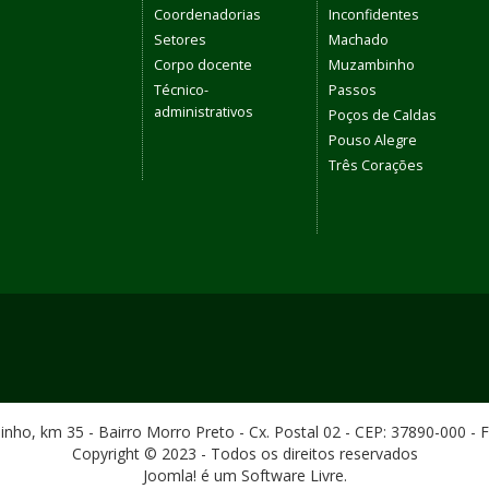
Coordenadorias
Inconfidentes
Setores
Machado
Corpo docente
Muzambinho
Técnico-
Passos
administrativos
Poços de Caldas
Pouso Alegre
Três Corações
ho, km 35 - Bairro Morro Preto - Cx. Postal 02 - CEP: 37890-000 - 
Copyright © 2023 - Todos os direitos reservados
Joomla! é um Software Livre.