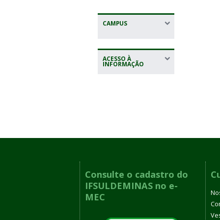
CAMPUS
ACESSO À
INFORMAÇÃO
Consulte o cadastro do
C
IFSULDEMINAS no e-
No
MEC
Co
Ves