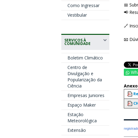
📅 Sub
Como Ingressar
📢 Res
Vestibular
🔗 Ins
📧 Dúv
SERVIÇOS À
COMUNIDADE
Boletim Climático
Centro de
Wh
Divulgação e
Popularização da
Ciência
Anexo
Re
Empresas Juniores
CH
Espaço Maker
Estação
Meteorológica
registra
Extensão