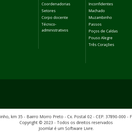
Coordenadorias
Inconfidentes
Setores
Machado
Corpo docente
Muzambinho
Técnico-
Passos
administrativos
Poços de Caldas
Pouso Alegre
Três Corações
ho, km 35 - Bairro Morro Preto - Cx. Postal 02 - CEP: 37890-000 - 
Copyright © 2023 - Todos os direitos reservados
Joomla! é um Software Livre.