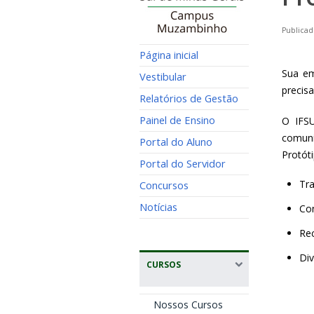
Publicad
Página inicial
Sua em
Vestibular
precis
Relatórios de Gestão
Painel de Ensino
O IFS
comuni
Portal do Aluno
Protóti
Portal do Servidor
Tr
Concursos
Notícias
Con
Rec
Di
CURSOS
Nossos Cursos