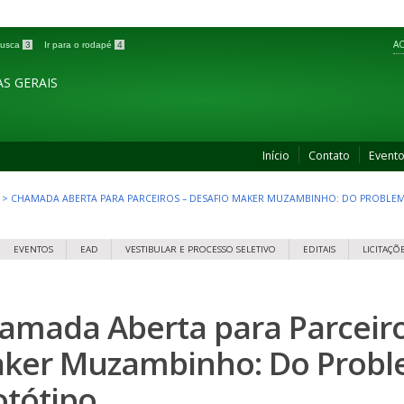
AC
 busca
3
Ir para o rodapé
4
S GERAIS
Início
Contato
Event
>
CHAMADA ABERTA PARA PARCEIROS – DESAFIO MAKER MUZAMBINHO: DO PROBLE
EVENTOS
EAD
VESTIBULAR E PROCESSO SELETIVO
EDITAIS
LICITAÇÕ
amada Aberta para Parceiro
ker Muzambinho: Do Probl
otótipo