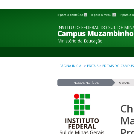
Ir para o conteúdo
1
Ir para o menu
2
Ir para a
INSTITUTO FEDERAL DO SUL DE MINA
Campus Muzambinho
Ministério da Educação
PÁGINA INICIAL
>
EDITAIS
>
EDITAIS DO CAMPUS
NOSSAS NOTÍCIAS
GERAIS
Ch
Ma
Pr