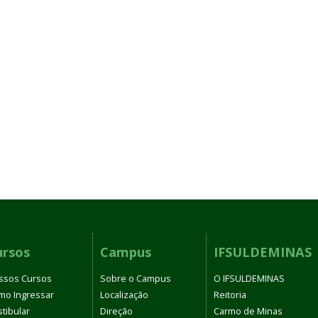
ursos
Campus
IFSULDEMINAS
ssos Cursos
Sobre o Campus
O IFSULDEMINAS
mo Ingressar
Localização
Reitoria
tibular
Direção
Carmo de Minas