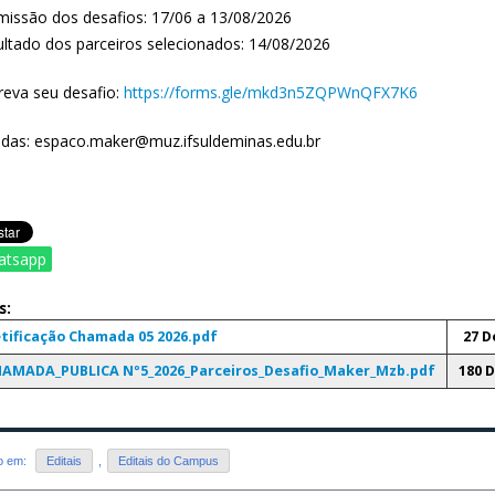
missão dos desafios: 17/06 a 13/08/2026
ultado dos parceiros selecionados: 14/08/2026
creva seu desafio:
https://forms.gle/mkd3n5ZQPWnQFX7K6
idas: espaco.maker@muz.ifsuldeminas.edu.br
atsapp
s:
tificação Chamada 05 2026.pdf
27 D
AMADA_PUBLICA Nº5_2026_Parceiros_Desafio_Maker_Mzb.pdf
180 
do em:
Editais
,
Editais do Campus