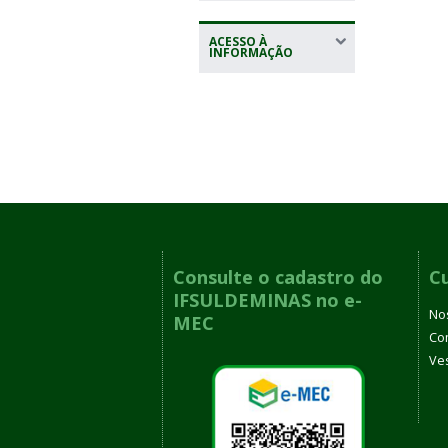
ACESSO À
INFORMAÇÃO
Consulte o cadastro do
C
IFSULDEMINAS no e-
No
MEC
Co
Ves