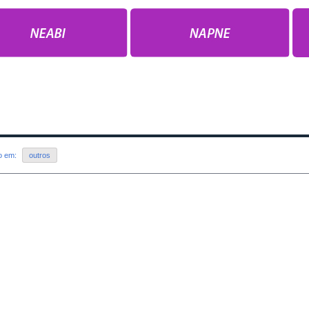
do em:
outros