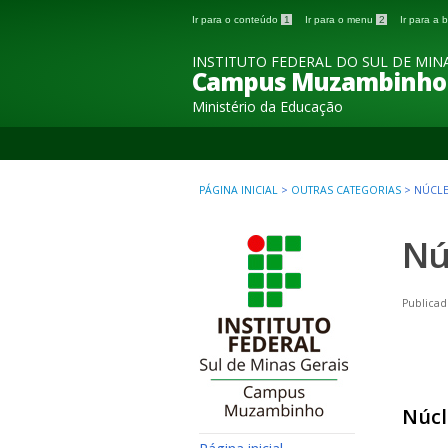
Ir para o conteúdo
1
Ir para o menu
2
Ir para a
INSTITUTO FEDERAL DO SUL DE MINA
Campus Muzambinho
Ministério da Educação
PÁGINA INICIAL
>
OUTRAS CATEGORIAS
>
NÚCL
Nú
Publicad
Núcl