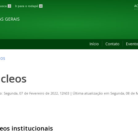
AC
 busca
3
Ir para o rodapé
4
S GERAIS
Início
Contato
Event
EOS
cleos
o: Segunda, 07 de Fevereiro de 2022, 12h03
|
Última atualização em Segunda, 08 de M
eos institucionais