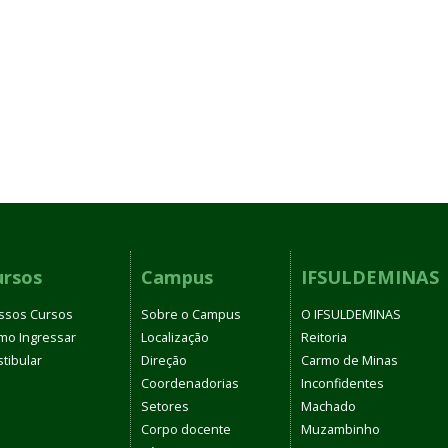
ursos
Campus
IFSULDEMINAS
ssos Cursos
Sobre o Campus
O IFSULDEMINAS
mo Ingressar
Localização
Reitoria
tibular
Direção
Carmo de Minas
Coordenadorias
Inconfidentes
Setores
Machado
Corpo docente
Muzambinho