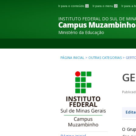
Ir para o conteúdo
1
Ir para o menu
2
Ir para a
INSTITUTO FEDERAL DO SUL DE MINA
Campus Muzambinho
Ministério da Educação
PÁGINA INICIAL
>
OUTRAS CATEGORIAS
>
GEFIT
GE
Publicad
Edita
O Grup