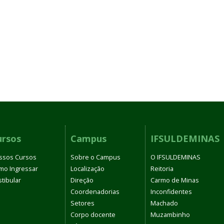
ursos
Campus
IFSULDEMINAS
ssos Cursos
Sobre o Campus
O IFSULDEMINAS
mo Ingressar
Localização
Reitoria
tibular
Direção
Carmo de Minas
Coordenadorias
Inconfidentes
Setores
Machado
Corpo docente
Muzambinho