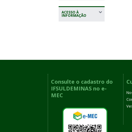
ACESSO À
INFORMAÇÃO
Consulte o cadastro do
C
IFSULDEMINAS no e-
No
MEC
Co
Ves