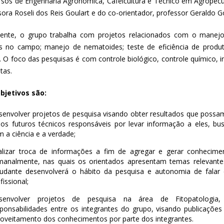
rsos de Engenharia Agronômica, Cafeicultura e Técnico em Agropecu
ora Roseli dos Reis Goulart e do co-orientador, professor Geraldo Go
ente, o grupo trabalha com projetos relacionados com o manejo
as no campo; manejo de nematoides; teste de eficiência de produto
. O foco das pesquisas é com controle biológico, controle químico, i
tas.
bjetivos são:
envolver projetos de pesquisa visando obter resultados que possam
aos futuros técnicos responsáveis por levar informação a eles,
 a ciência e a verdade;
alizar troca de informações a fim de agregar e gerar conhecimen
manalmente, nas quais os orientados apresentam temas relevante
tudante desenvolverá o hábito da pesquisa e autonomia de falar e
fissional;
senvolver projetos de pesquisa na área de Fitopatologia,
ponsabilidades entre os integrantes do grupo, visando publicações
oveitamento dos conhecimentos por parte dos integrantes.