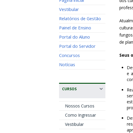
Página inicial
dos cu
profess
Vestibular
Relatórios de Gestão
Atualm
Painel de Ensino
cultur
fungos
Portal do Aluno
de plan
Portal do Servidor
Concursos
Seus o
Notícias
Des
e 
com
CURSOS
Re
se
es
Nossos Cursos
pro
Como Ingressar
De
res
Vestibular
apr