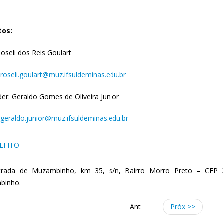
tos:
Roseli dos Reis Goulart
:
roseli.goulart@muz.ifsuldeminas.edu.br
der: Geraldo Gomes de Oliveira Junior
:
geraldo.junior@muz.ifsuldeminas.edu.br
EFITO
trada de Muzambinho, km 35, s/n, Bairro Morro Preto – CEP
binho.
Ant
Próx >>