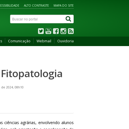
ESSIBILIDADE
ALTO CONTRASTE
MAPA DO SITE
os
Comunicação
Webmail
Ouvidoria
Fitopatologia
 de 2024, 08h10
 ciências agrárias, envolvendo alunos