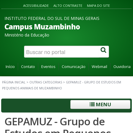
ACESSIBILIDADE
ALTO CONTRASTE
MAPA DO SITE
INSTITUTO FEDERAL DO SUL DE MINAS GERAIS
Campus Muzambinho
Ministério da Educação
Início
Contato
Eventos
Comunicação
Webmail
Ouvidoria
PÁGINA INICIAL
>
OUTRAS CATEGORIAS
>
GEPAMUZ - GRUPO DE ESTUDOS EM
PEQUENOS ANIMAIS DE MUZAMBINHO
MENU
GEPAMUZ - Grupo de