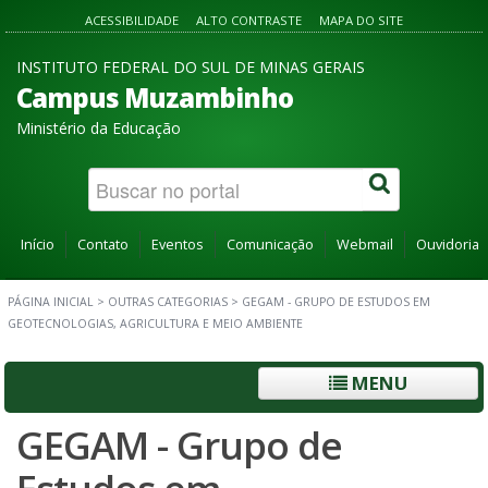
ACESSIBILIDADE
ALTO CONTRASTE
MAPA DO SITE
INSTITUTO FEDERAL DO SUL DE MINAS GERAIS
Campus Muzambinho
Ministério da Educação
Início
Contato
Eventos
Comunicação
Webmail
Ouvidoria
PÁGINA INICIAL
>
OUTRAS CATEGORIAS
>
GEGAM - GRUPO DE ESTUDOS EM
GEOTECNOLOGIAS, AGRICULTURA E MEIO AMBIENTE
MENU
GEGAM - Grupo de