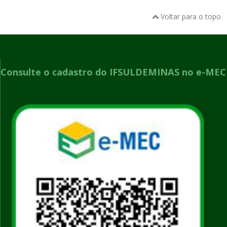
Voltar para o topo
Consulte o cadastro do IFSULDEMINAS no e-MEC