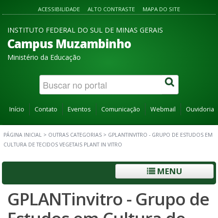
ACESSIBILIDADE
ALTO CONTRASTE
MAPA DO SITE
INSTITUTO FEDERAL DO SUL DE MINAS GERAIS
Campus Muzambinho
Ministério da Educação
Início
Contato
Eventos
Comunicação
Webmail
Ouvidoria
PÁGINA INICIAL
>
OUTRAS CATEGORIAS
>
GPLANTINVITRO - GRUPO DE ESTUDOS EM
CULTURA DE TECIDOS VEGETAIS PLANT IN VITRO
MENU
GPLANTinvitro - Grupo de