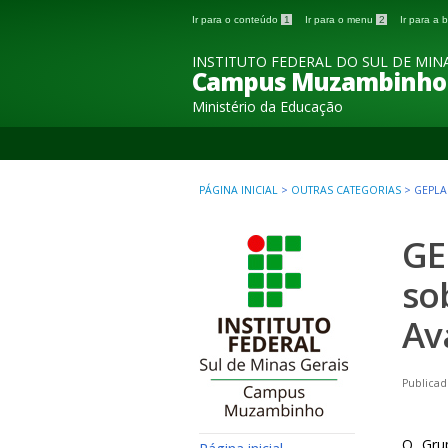
Ir para o conteúdo
1
Ir para o menu
2
Ir para a
INSTITUTO FEDERAL DO SUL DE MINA
Campus Muzambinho
Ministério da Educação
PÁGINA INICIAL
>
OUTRAS CATEGORIAS
>
GEPLA
GE
so
Av
Publicad
O Grup