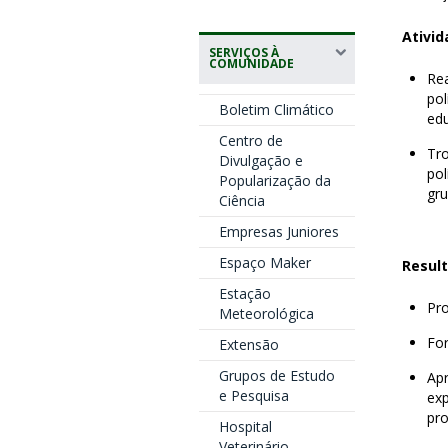
Ativid
SERVIÇOS À
COMUNIDADE
Rea
po
Boletim Climático
edu
Centro de
Tro
Divulgação e
po
Popularização da
gr
Ciência
Empresas Juniores
Espaço Maker
Resul
Estação
Pro
Meteorológica
For
Extensão
Grupos de Estudo
Apr
e Pesquisa
ex
pro
Hospital
Veterinário