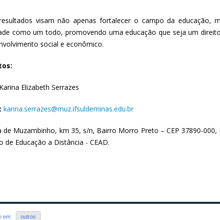
resultados visam não apenas fortalecer o campo da educação, 
ade como um todo, promovendo uma educação que seja um direito 
nvolvimento social e econômico.
tos:
Karina Elizabeth Serrazes
:
karina.serrazes@muz.ifsuldeminas.edu.br
a de Muzambinho, km 35, s/n, Bairro Morro Preto – CEP 37890-0
ro de Educação a Distância - CEAD.
do em:
outros