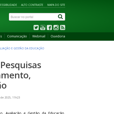
ESSIBILIDADE
ALTO CONTRASTE
MAPA DO SITE
os
Comunicação
Webmail
Ouvidoria
VALIAÇÃO E GESTÃO DA EDUCAÇÃO
 Pesquisas
jamento,
ão
 de 2025, 11h23
to, Avaliação e Gestão da Educação,