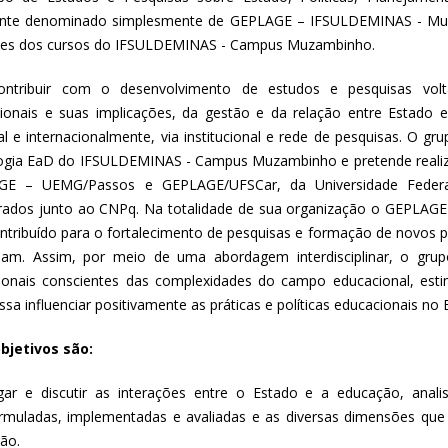
nte denominado simplesmente de GEPLAGE – IFSULDEMINAS - Muz
tes dos cursos do IFSULDEMINAS - Campus Muzambinho.
ontribuir com o desenvolvimento de estudos e pesquisas volt
ionais e suas implicações, da gestão e da relação entre Estado e
al e internacionalmente, via institucional e rede de pesquisas. O g
gia EaD do IFSULDEMINAS - Campus Muzambinho e pretende realiz
GE – UEMG/Passos e GEPLAGE/UFSCar, da Universidade Federa
rados junto ao CNPq. Na totalidade de sua organização o GEPLA
ntribuído para o fortalecimento de pesquisas e formação de novos 
ipam. Assim, por meio de uma abordagem interdisciplinar, o grup
sionais conscientes das complexidades do campo educacional, es
sa influenciar positivamente as práticas e políticas educacionais no 
bjetivos são:
igar e discutir as interações entre o Estado e a educação, anal
rmuladas, implementadas e avaliadas e as diversas dimensões que 
ão.