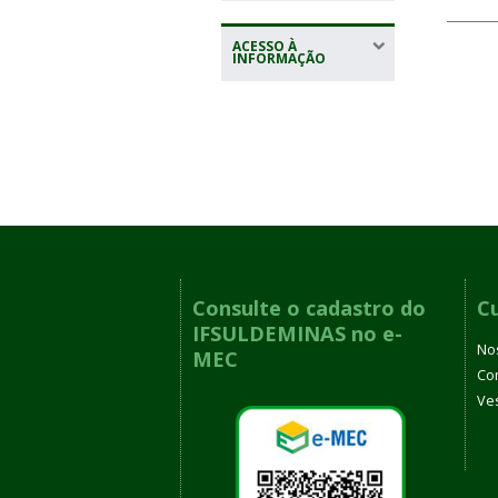
ACESSO À
INFORMAÇÃO
Consulte o cadastro do
C
IFSULDEMINAS no e-
No
MEC
Co
Ves