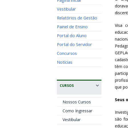
Página inicial
dorava
Vestibular
discen
Relatórios de Gestão
Visa c
Painel de Ensino
educac
Portal do Aluno
nacion
Portal do Servidor
Pedago
GEPLA
Concursos
cadast
Notícias
têm co
partic
profis
CURSOS
que pos
Seus o
Nossos Cursos
Como Ingressar
Invest
são fo
Vestibular
educaç