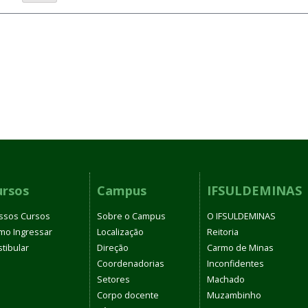
ursos
Campus
IFSULDEMINAS
ssos Cursos
Sobre o Campus
O IFSULDEMINAS
mo Ingressar
Localização
Reitoria
tibular
Direção
Carmo de Minas
Coordenadorias
Inconfidentes
Setores
Machado
Corpo docente
Muzambinho