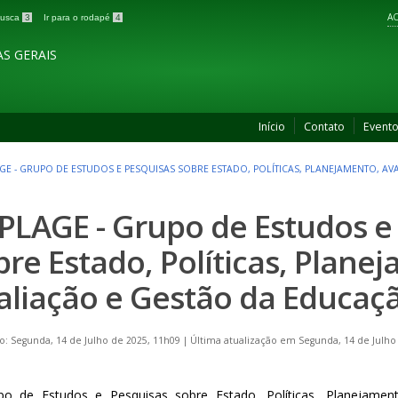
AC
 busca
3
Ir para o rodapé
4
S GERAIS
Início
Contato
Event
GE - GRUPO DE ESTUDOS E PESQUISAS SOBRE ESTADO, POLÍTICAS, PLANEJAMENTO, A
PLAGE - Grupo de Estudos e
bre Estado, Políticas, Plane
aliação e Gestão da Educaç
o: Segunda, 14 de Julho de 2025, 11h09
|
Última atualização em Segunda, 14 de Julho
o de Estudos e Pesquisas sobre Estado, Políticas, Planejamen