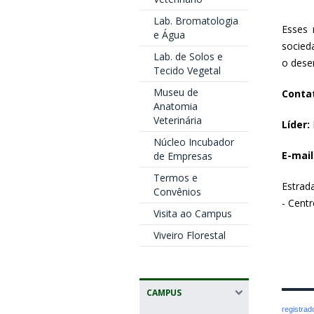
Lab. Bromatologia
Esses 
e Água
socied
Lab. de Solos e
o dese
Tecido Vegetal
Museu de
Conta
Anatomia
Veterinária
Líder:
Núcleo Incubador
E-mail
de Empresas
Termos e
Estrad
Convênios
- Cent
Visita ao Campus
Viveiro Florestal
CAMPUS
registra