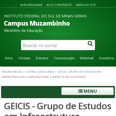
ACESSIBILIDADE
ALTO CONTRASTE
MAPA DO SITE
INSTITUTO FEDERAL DO SUL DE MINAS GERAIS
Campus Muzambinho
Ministério da Educação
Início
Contato
Eventos
Comunicação
Webmail
Ouvidoria
PÁGINA INICIAL
>
OUTRAS CATEGORIAS
>
GEICIS - GRUPO DE ESTUDOS EM
INFRAESTRUTURA COMPUTACIONAL E IMPACTO NA SOCIEDADE
MENU
GEICIS - Grupo de Estudos