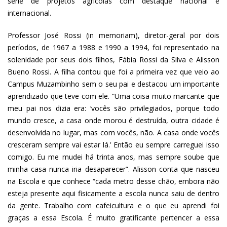
série de projetos agrícolas com destaque nacional e
internacional.
Professor José Rossi (in memoriam), diretor-geral por dois
períodos, de 1967 a 1988 e 1990 a 1994, foi representado na
solenidade por seus dois filhos, Fábia Rossi da Silva e Alisson
Bueno Rossi. A filha contou que foi a primeira vez que veio ao
Campus Muzambinho sem o seu pai e destacou um importante
aprendizado que teve com ele. “Uma coisa muito marcante que
meu pai nos dizia era: ‘vocês são privilegiados, porque todo
mundo cresce, a casa onde morou é destruída, outra cidade é
desenvolvida no lugar, mas com vocês, não. A casa onde vocês
cresceram sempre vai estar lá.’ Então eu sempre carreguei isso
comigo. Eu me mudei há trinta anos, mas sempre soube que
minha casa nunca iria desaparecer”. Alisson conta que nasceu
na Escola e que conhece “cada metro desse chão, embora não
esteja presente aqui fisicamente a escola nunca saiu de dentro
da gente. Trabalho com cafeicultura e o que eu aprendi foi
graças a essa Escola. É muito gratificante pertencer a essa