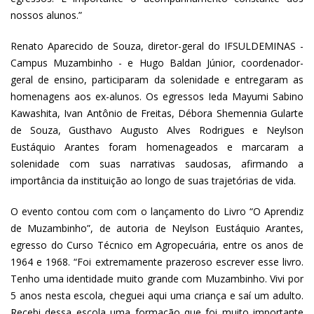
nossos alunos.”
Renato Aparecido de Souza, diretor-geral do IFSULDEMINAS -
Campus Muzambinho - e Hugo Baldan Júnior, coordenador-
geral de ensino, participaram da solenidade e entregaram as
homenagens aos ex-alunos. Os egressos Ieda Mayumi Sabino
Kawashita, Ivan Antônio de Freitas, Débora Shemennia Gularte
de Souza, Gusthavo Augusto Alves Rodrigues e Neylson
Eustáquio Arantes foram homenageados e marcaram a
solenidade com suas narrativas saudosas, afirmando a
importância da instituição ao longo de suas trajetórias de vida.
O evento contou com com o lançamento do Livro “O Aprendiz
de Muzambinho”, de autoria de Neylson Eustáquio Arantes,
egresso do Curso Técnico em Agropecuária, entre os anos de
1964 e 1968. “Foi extremamente prazeroso escrever esse livro.
Tenho uma identidade muito grande com Muzambinho. Vivi por
5 anos nesta escola, cheguei aqui uma criança e saí um adulto.
Recebi dessa escola uma formação que foi muito importante