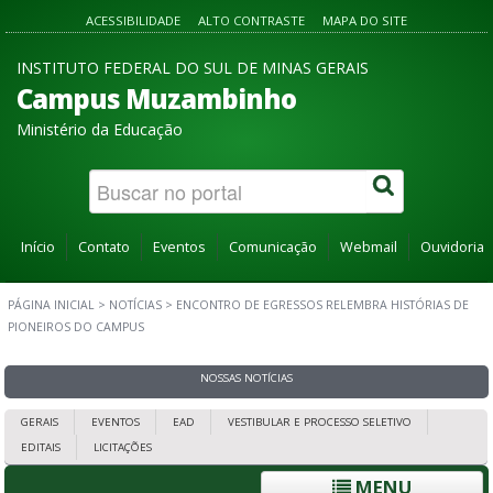
ACESSIBILIDADE
ALTO CONTRASTE
MAPA DO SITE
INSTITUTO FEDERAL DO SUL DE MINAS GERAIS
Campus Muzambinho
Ministério da Educação
Início
Contato
Eventos
Comunicação
Webmail
Ouvidoria
PÁGINA INICIAL
>
NOTÍCIAS
>
ENCONTRO DE EGRESSOS RELEMBRA HISTÓRIAS DE
PIONEIROS DO CAMPUS
NOSSAS NOTÍCIAS
GERAIS
EVENTOS
EAD
VESTIBULAR E PROCESSO SELETIVO
EDITAIS
LICITAÇÕES
MENU