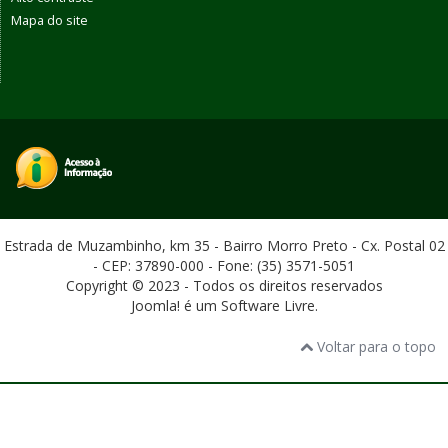
Mapa do site
Estrada de Muzambinho, km 35 - Bairro Morro Preto - Cx. Postal 02
- CEP: 37890-000 - Fone: (35) 3571-5051
Copyright © 2023 - Todos os direitos reservados
Joomla! é um Software Livre.
Voltar para o topo