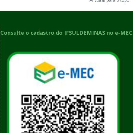
Voltar para o topo
Consulte o cadastro do IFSULDEMINAS no e-MEC