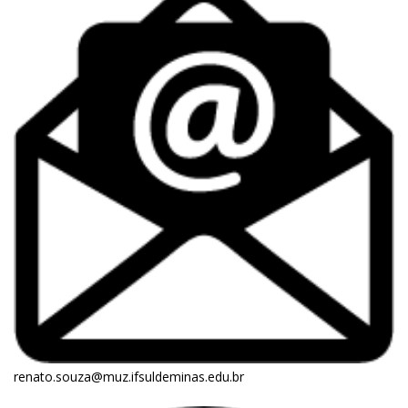
renato.souza@muz.ifsuldeminas.edu.br