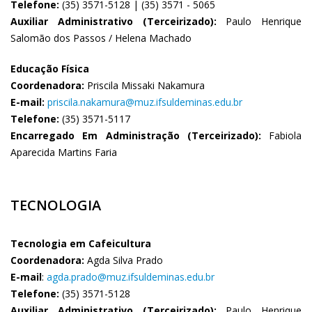
Telefone:
(35) 3571-5128 | (35) 3571 - 5065
Auxiliar Administrativo (Terceirizado):
Paulo Henrique
Salomão dos Passos / Helena Machado
Educação Física
Coordenadora:
Priscila Missaki Nakamura
E-mail:
priscila.nakamura@muz.ifsuldeminas.edu.br
Telefone:
(35) 3571-5117
Encarregado Em Administração (Terceirizado):
Fabiola
Aparecida Martins Faria
TECNOLOGIA
Tecnologia em Cafeicultura
Coordenadora:
Agda Silva Prado
E-mail
:
agda.prado@muz.ifsuldeminas.edu.br
Telefone:
(35) 3571-5128
Auxiliar Administrativo (Terceirizado):
Paulo Henrique