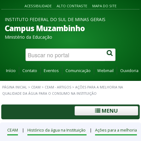
ACESSIBILIDADE
ALTO CONTRASTE
MAPA DO SITE
INSTITUTO FEDERAL DO SUL DE MINAS GERAIS
Campus Muzambinho
Ministério da Educação
Início
Contato
Eventos
Comunicação
Webmail
Ouvidoria
PÁGINA INICIAL
>
CEAM
>
CEAM - ARTIGOS
>
AÇÕES PARA A MELHORIA NA
QUALIDADE DA ÁGUA PARA O CONSUMO NA INSTITUIÇÃO
MENU
CEAM
|
Histórico da água na Instituição
|
Ações para a melhoria