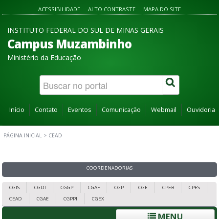
ACESSIBILIDADE
ALTO CONTRASTE
MAPA DO SITE
INSTITUTO FEDERAL DO SUL DE MINAS GERAIS
Campus Muzambinho
Ministério da Educação
Início
Contato
Eventos
Comunicação
Webmail
Ouvidoria
PÁGINA INICIAL
>
CEAD
COORDENADORIAS
CGIS
CGDI
CGGP
CGAF
CGP
CGE
CPEB
CPES
CEAD
CGAE
CGPPI
CGEX
MENU